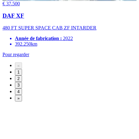
€ 37.500
DAF XF
480 FT SUPER SPACE CAB ZF INTARDER
Année de fabrication :
2022
392.250km
Pour regarder
«
1
2
3
4
»