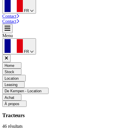
FR
Contact
Contact
Menu
FR
Home
Stock
Location
Leasing
De Kempen - Location
Achat
À propos
Tracteurs
46
résultats