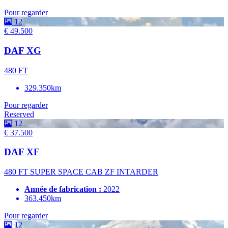
Pour regarder
12
€ 49.500
DAF XG
480 FT
329.350km
Pour regarder
Reserved
12
€ 37.500
DAF XF
480 FT SUPER SPACE CAB ZF INTARDER
Année de fabrication :
2022
363.450km
Pour regarder
12