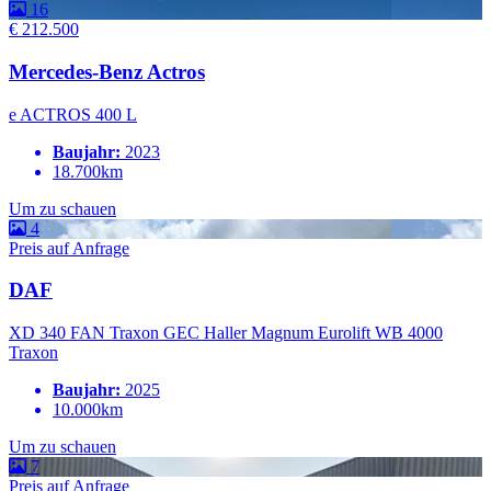
16
€ 212.500
Mercedes-Benz Actros
e ACTROS 400 L
Baujahr:
2023
18.700km
Um zu schauen
4
Preis auf Anfrage
DAF
XD 340 FAN Traxon GEC Haller Magnum Eurolift WB 4000
Traxon
Baujahr:
2025
10.000km
Um zu schauen
7
Preis auf Anfrage