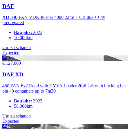
DAF
XD 340 FAN VDK Pusher 4000 22m³ + CB dual² + W
preprepared
Baujahr:
2023
10.000km
Um zu schauen
Expected
14
€ 127.000
DAF XD
450 FAN 6x2 Road with HYVA Loader 20-6.2-S with bucking bar
pin 40 containers up to 7m30
Baujahr:
2023
58.000km
Um zu schauen
Expected
5