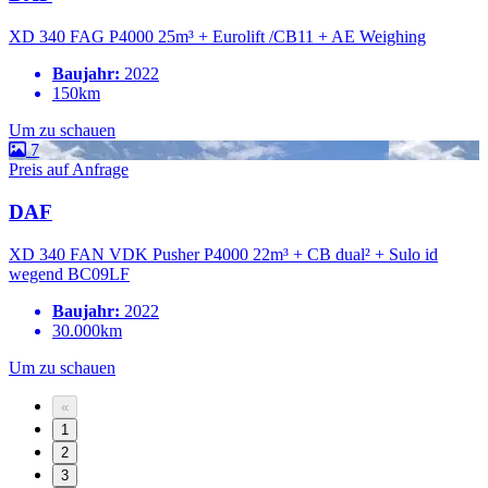
XD 340 FAG P4000 25m³ + Eurolift /CB11 + AE Weighing
Baujahr:
2022
150km
Um zu schauen
7
Preis auf Anfrage
DAF
XD 340 FAN VDK Pusher P4000 22m³ + CB dual² + Sulo id
wegend BC09LF
Baujahr:
2022
30.000km
Um zu schauen
«
1
2
3