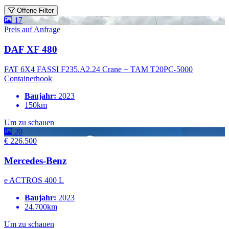
Offene Filter
17
Preis auf Anfrage
DAF XF 480
FAT 6X4 FASSI F235.A2.24 Crane + TAM T20PC-5000
Containerhook
Baujahr:
2023
150km
Um zu schauen
20
€ 226.500
Mercedes-Benz
e ACTROS 400 L
Baujahr:
2023
24.700km
Um zu schauen